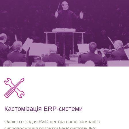
Кастомізація ERP-системи
Однією із задач R&D центра нашої компанії є
супроводження розвитку ERP системи IFS