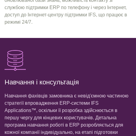
оновлюваної бази знань, можливість контакту зі
службою підтримки ERP по телефону і через Інтернет,
доступ до Інтернет-центру підтримки IFS, що працює в
режимі 24/7.
Навчання і консультація
Навчання фахівців замовника є невід'ємною частиною
стратегії впровадження ERP-системи IFS
Applications™, оскільки її розробка здійснюється в
першу чергу для кінцевих користувачів. Детальна
програма навчання роботі в ERP розробляється для
кожної компанії індивідуально, на етапі підготовки