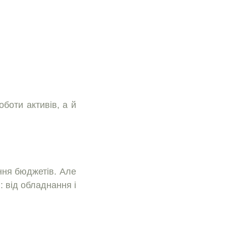
боти активiв, а й
ення бюджетiв. Але
: вiд обладнання i