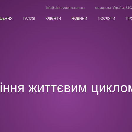
info@altersystems.com.ua
юр.адреса: Україна, 6102
ІШЕННЯ
ГАЛУЗІ
КЛІЄНТИ
НОВИНИ
ПОСЛУГИ
ПР
лiння життєвим цикло