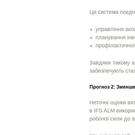
Ця система поєдн
управлiння акт
планування iнве
профілактичног
Завдяки такому а
забезпечують ста
Прогноз 2: Зменше
Неточні оцiнки ви
в IFS ALM викорис
робочої сили до з