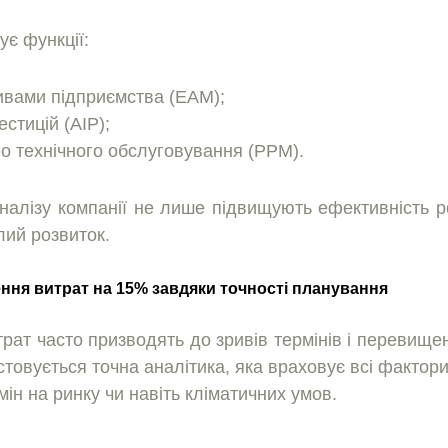
ує функцiї:
ивами пiдприємства (EAM);
стицiй (AIP);
о технiчного обслуговування (PPM).
налiзу компанiї не лише пiдвищують ефективнiсть ро
лий розвиток.
ння витрат на 15% завдяки точностi планування
трат часто призводять до зривiв термiнiв i перевищ
товується точна аналітика, яка враховує всi фактори
мiн на ринку чи навіть кліматичних умов.