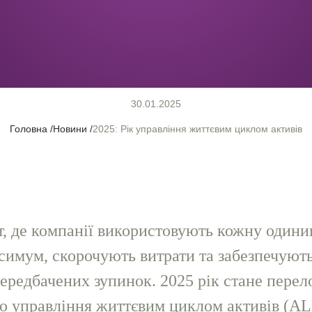
30.01.2025
Головна
Новини
2025: Рiк управлiння життєвим циклом активiв
iт, де компанiї використовують кожну один
ксимум, скорочують витрати та забезпечуют
передбачених зупинок. 2025 рiк стане пере
о управлiння життєвим циклом активiв (A