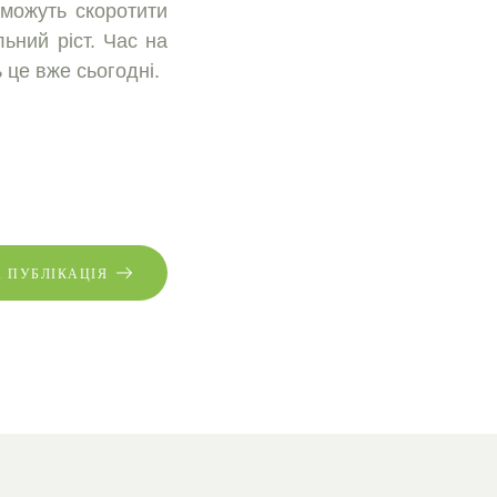
 можуть скоротити
ьний рiст. Час на
 це вже сьогоднi.
 ПУБЛІКАЦІЯ