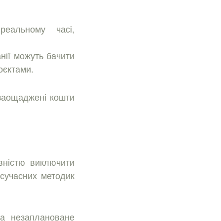
еальному часi,
нiї можуть бачити
оєктами.
 заощадженi кошти
внiстю виключити
 сучасних методик
на незаплановане