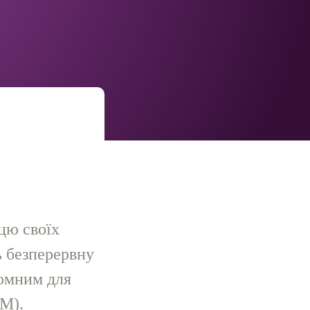
ицю своїх
ь безперервну
ломним для
LM).