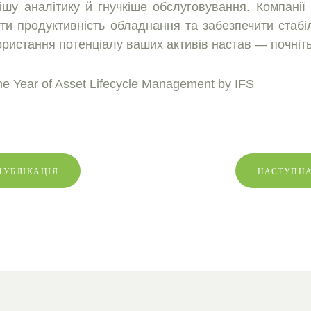
iшу аналітику й гнучкiше обслуговування. Компанiї
ти продуктивнiсть обладнання та забезпечити стабiл
ристання потенцiалу ваших активiв настав — почнiть
e Year of Asset Lifecycle Management by IFS
ПУБЛІКАЦІЯ
НАСТУПНА