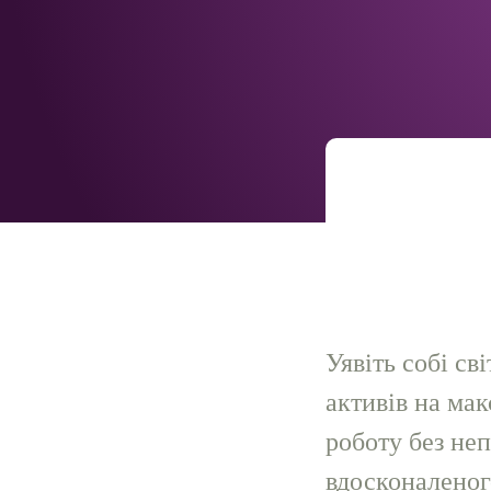
Уявiть собi св
активiв на ма
роботу без не
вдосконаленог