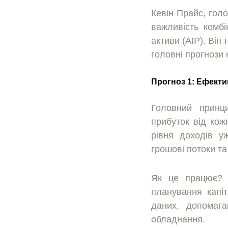
Кевiн Прайс, гол
важливiсть комбi
активи (AIP). Вiн
головнi прогнози 
Прогноз 1: Ефект
Головний принц
прибуток вiд кож
рiвня доходiв у
грошовi потоки та
Як це працює? Р
планування капiт
даних, допомаг
обладнання.