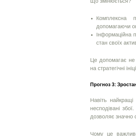
Що змінюється?
Комплексна п
допомагаючи оцi
Iнформацiйна п
стан своїх акт
Це допомагає не 
на стратегiчнi iнiц
Прогноз 3: Зроста
Навiть найкращi
несподiванi збої
дозволяє значно 
Чому це важливо