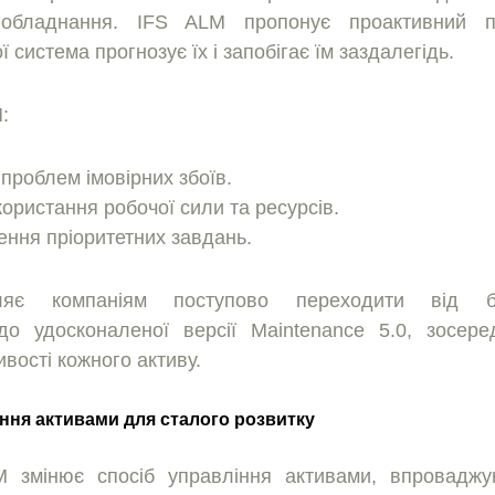
 обладнання. IFS ALM пропонує проактивний п
 система прогнозує їх і запобiгає їм заздалегiдь.
:
проблем iмовiрних збоїв.
користання робочої сили та ресурсiв.
ння прiоритетних завдань.
ляє компанiям поступово переходити вiд б
до удосконаленої версiї Maintenance 5.0, зосер
ивостi кожного активу.
ння активами для сталого розвитку
 змiнює спосiб управлiння активами, впровадж