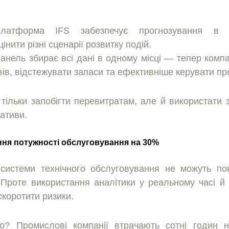
латформа IFS забезпечує прогнозування в р
нити рiзнi сценарiї розвитку подiй.
анель збирає всi данi в одному мiсцi — тепер компа
ивiв, вiдстежувати запаси та ефективнiше керувати пр
тiльки запобiгти перевитратам, але й використати
iативи.
ння потужностi обслуговування на 30%
 системи технiчного обслуговування не можуть по
. Проте використання аналiтики у реальному часi й
скоротити ризики.
? Промисловi компанiї втрачають сотнi годин 