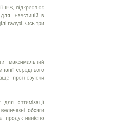
ї IFS, пiдкреслює
 для iнвестицiй в
лi галузi. Ось три
ти максимальний
мпанiї середнього
раще прогнозуючи
 для оптимiзацiї
 величезнi обсяги
 продуктивнiстю