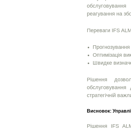
обслуговування
реагування на збої
Переваги IFS ALM
Прогнозування 
Оптимiзацiя ви
Швидке визначе
Рiшення дозво
обслуговування 
стратегiчнiй важл
Висновок: Управлi
Рішення IFS ALM