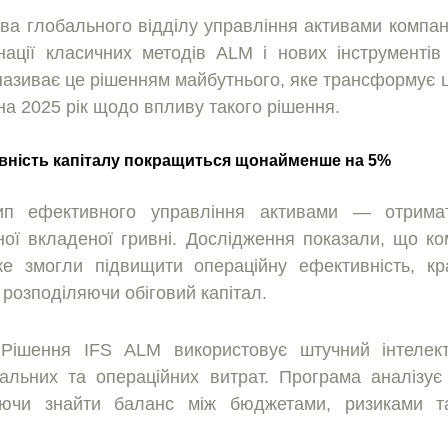
ова глобального вiддiлу управлiння активами компанi
нацiї класичних методiв ALM i нових iнструментiв
 називає це рiшенням майбутнього, яке трансформує цi
на 2025 рiк щодо впливу такого рiшення.
ивнiсть капiталу покращиться щонайменше на 5%
ип ефективного управлiння активами — отрима
ної вкладеної гривнi. Дослiдження показали, що ко
же змогли пiдвищити операцiйну ефективнiсть, к
 розподiляючи обiговий капiтал.
iшення IFS ALM використовує штучний iнтелект
альних та операцiйних витрат. Програма аналiзує
аючи знайти баланс мiж бюджетами, ризиками та