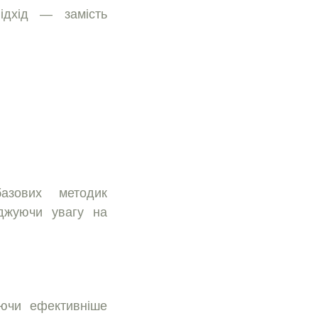
iдхiд — замiсть
азових методик
еджуючи увагу на
уючи ефективнiше