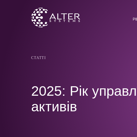
Р
СТАТТІ
2025: Рiк управ
активiв