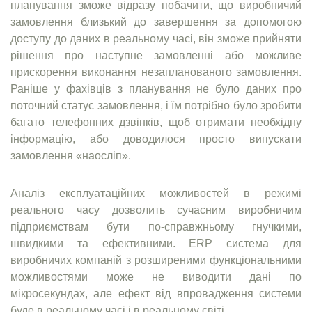
планування зможе відразу побачити, що виробничий
замовлення близький до завершення за допомогою
доступу до даних в реальному часі, він зможе прийняти
рішення про наступне замовленні або можливе
прискорення виконання незапланованого замовлення.
Раніше у фахівців з планування не було даних про
поточний статус замовлення, і їм потрібно було зробити
багато телефонних дзвінків, щоб отримати необхідну
інформацію, або доводилося просто випускати
замовлення «наосліп».
Аналіз експлуатаційних можливостей в режимі
реального часу дозволить сучасним виробничим
підприємствам бути по-справжньому гнучкими,
швидкими та ефективними. ERP система для
виробничих компаній з розширеними функціональними
можливостями може не виводити дані по
мікросекундах, але ефект від впровадження системи
буде в реальному часі і в реальному світі.