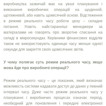
виробництва зазвичай має на увазі планування і
виконання виробничих операцій на щоденній,
щотижневій, або навіть щомісячній основі. Відстеження
в режимі реального часу роботи цеху – складне
питання. Навіть найстаранніші менеджери за
матеріалами не говорять про зворотне списання на
складі в мікросекундах. Керівники фінансових відділів
також не використовують одиницю часу менше однієї
секунди для закриття своїх щомісячних звітів.
У чому полягає суть режим реального часу, якщо
мова йде про виробничі операції?
Режим реального часу – це показник, який визначає
можливість системи надавати доступ до даних у певний
інтервал часу. Дуже часто режим реального часу у
плануванні і виробничих процесах означає період,
необхідний для поновлення і передачі електронної