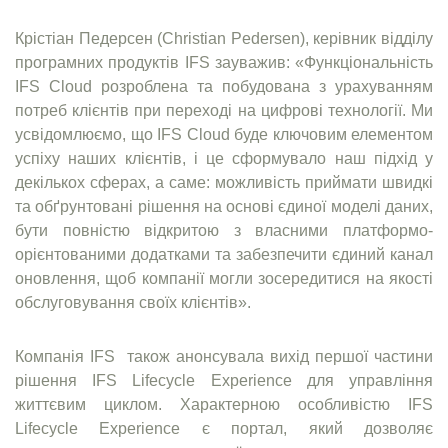
Крістіан Педерсен (Christian Pedersen), керівник відділу
програмних продуктів IFS зауважив: «Функціональність
IFS Cloud розроблена та побудована з урахуванням
потреб клієнтів при переході на цифрові технології. Ми
усвідомлюємо, що IFS Cloud буде ключовим елементом
успіху наших клієнтів, і це сформувало наш підхід у
декількох сферах, а саме: можливість приймати швидкі
та обґрунтовані рішення на основі єдиної моделі даних,
бути повністю відкритою з власними платформо-
орієнтованими додатками та забезпечити єдиний канал
оновлення, щоб компанії могли зосередитися на якості
обслуговування своїх клієнтів».
Компанія IFS також анонсувала вихід першої частини
рішення IFS Lifecycle Experience для управління
життєвим циклом. Характерною особливістю IFS
Lifecycle Experience є портал, який дозволяє