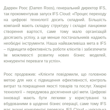
Даррен Роос (Darren Roos), генеральний директор IFS,
так прокоментував запуск IFS Cloud: «Процес переходу
на цифрові технології досить складний. Більшість
компаній мають складну структуру і складні ланцюжки
створення вартості, саме тому мало організацій
досягають успіху, а ще менше постачальників надають
необхідні інструменти. Наша найважливіша мета в IFS
– підвищити ефективність роботи клієнтів і забезпечити
їм можливості розвитку нових бізнес моделей,
конкурентні переваги та успіх».
Роос продовжив: «Клієнти повідомили, що головною
метою для них є підвищення ефективності, контроль
витрат та покращення якості товарів та послуг. Хмарні
технології – передумова досягнення цієї мети. Цифрові
інновації мають бути легкими у користуванні та
вбудованими в щоденні бізнес операції, саме тому IFS
має значні конкурентні переваги. IFS Cloud – унікальна