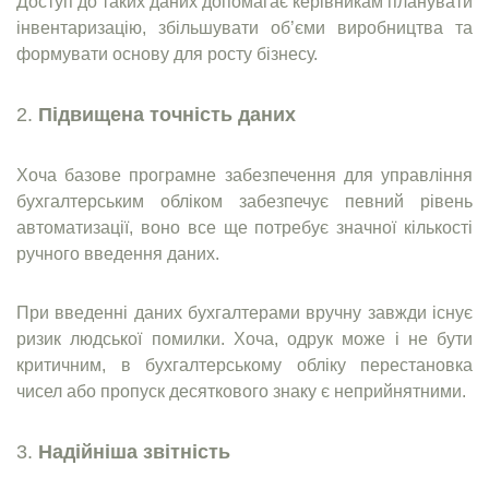
Доступ до таких даних допомагає керівникам планувати
інвентаризацію, збільшувати об’єми виробництва та
формувати основу для росту бізнесу.
Підвищена точність даних
Хоча базове програмне забезпечення для управління
бухгалтерським обліком забезпечує певний рівень
автоматизації, воно все ще потребує значної кількості
ручного введення даних.
При введенні даних бухгалтерами вручну завжди існує
ризик людської помилки. Хоча, одрук може і не бути
критичним, в бухгалтерському обліку перестановка
чисел або пропуск десяткового знаку є неприйнятними.
Надійніша звітність